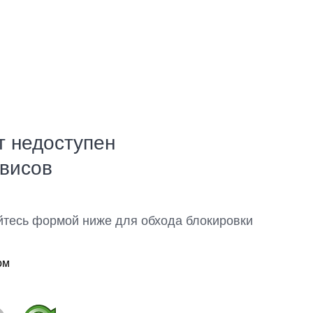
т недоступен
рвисов
йтесь формой ниже для обхода блокировки
ом