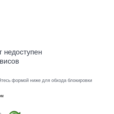
т недоступен
рвисов
йтесь формой ниже для обхода блокировки
ом