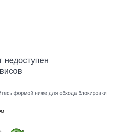
т недоступен
рвисов
йтесь формой ниже для обхода блокировки
ом