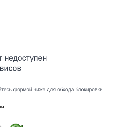
т недоступен
рвисов
йтесь формой ниже для обхода блокировки
ом