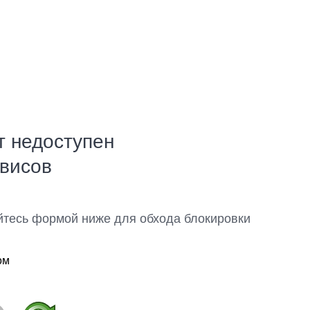
т недоступен
рвисов
йтесь формой ниже для обхода блокировки
ом