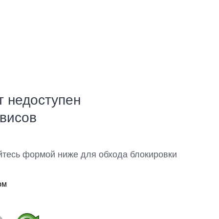
т недоступен
рвисов
йтесь формой ниже для обхода блокировки
ом