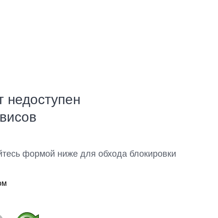
т недоступен
рвисов
йтесь формой ниже для обхода блокировки
ом