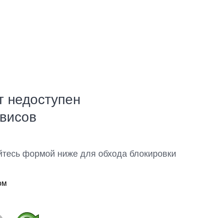
т недоступен
рвисов
йтесь формой ниже для обхода блокировки
ом