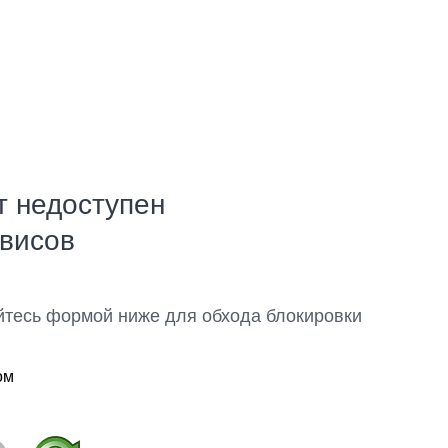
т недоступен
рвисов
йтесь формой ниже для обхода блокировки
ом