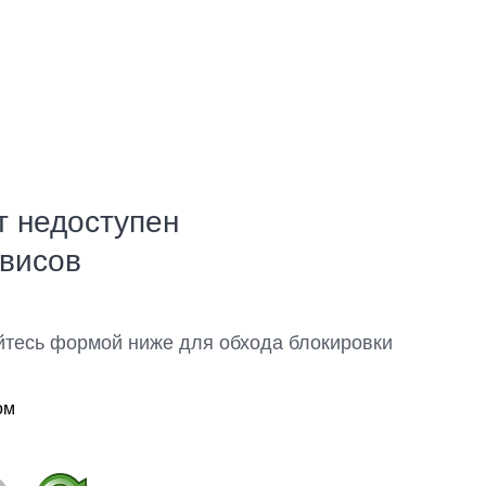
т недоступен
рвисов
йтесь формой ниже для обхода блокировки
ом