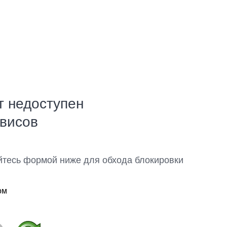
т недоступен
рвисов
йтесь формой ниже для обхода блокировки
ом