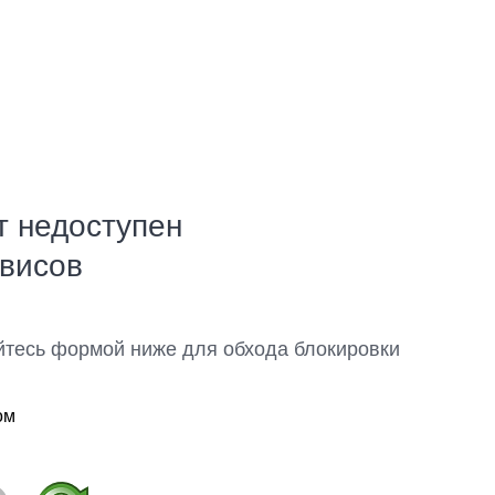
т недоступен
рвисов
йтесь формой ниже для обхода блокировки
ом