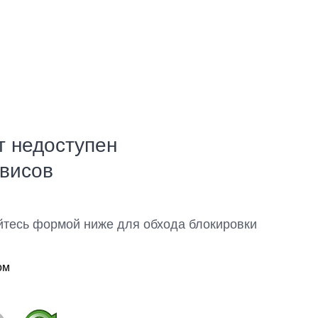
т недоступен
рвисов
йтесь формой ниже для обхода блокировки
ом