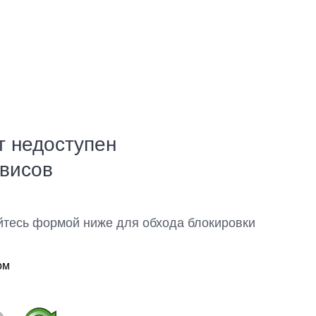
т недоступен
рвисов
йтесь формой ниже для обхода блокировки
ом