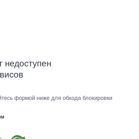
т недоступен
рвисов
йтесь формой ниже для обхода блокировки
ом