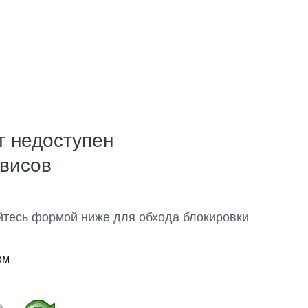
т недоступен
рвисов
йтесь формой ниже для обхода блокировки
ом