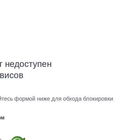
т недоступен
рвисов
йтесь формой ниже для обхода блокировки
ом