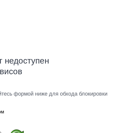
т недоступен
рвисов
йтесь формой ниже для обхода блокировки
ом