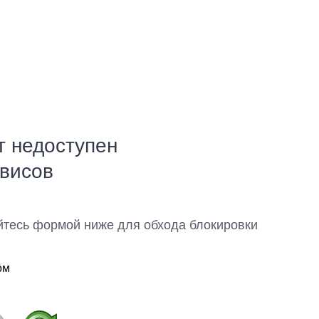
т недоступен
рвисов
йтесь формой ниже для обхода блокировки
ом